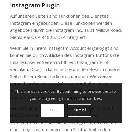
Instagram Plugin
Auf unseren Seiten sind Funktionen des Dienstes
Instagram eingebunden. Diese Funktionen werden
angeboten durch die Instagram Inc., 1601 Willow Road,
Menlo Park, CA 94025, USA integriert.
Wenn Sie in Ihrem Instagram-Account eingeloggt sind,
können Sie durch Anklicken des Instagram-Buttons die
Inhalte unserer Seiten mit Ihrem Instagram-Profil
verlinken. Dadurch kann Instagram den Besuch unserer
Seiten Ihrem Benutzerkonto zuordnen. Wir weisen
darauf hin, dass wir als Anbieter der Seiten keine
Kenntnis vom Inhalt der übermittelten Daten sowie
This site uses cookies. By continuing to browse the site,
deren Nutzung durch Instagram erhalten.
you are agreeing to our use of cookies.
Die Verwendung des Instagram-Plugins erfolgt auf
OK
Intimité
Grundlage von Art. 6 Abs. 1 lit. f DSGVO. Der
Websitebetreiber hat ein berechtigtes Interesse an
einer möglichst umfangreichen Sichtbarkeit in den